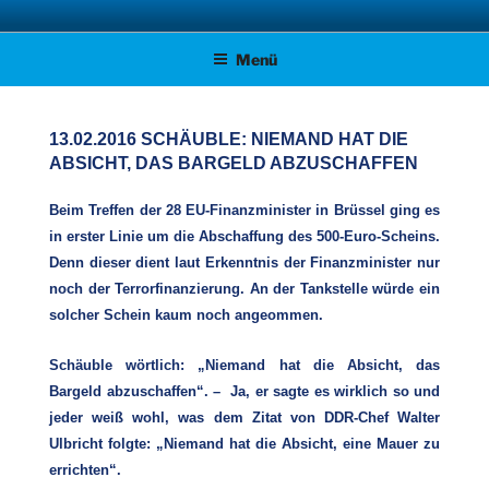
Zum
AFD KREISVERBAND STADE
Unsere Politik für Deutschland!
Inhalt
Menü
springen
13.02.2016 SCHÄUBLE: NIEMAND HAT DIE
ABSICHT, DAS BARGELD ABZUSCHAFFEN
Beim Treffen der 28 EU-Finanzminister in Brüssel ging es
in erster Linie um die Abschaffung des 500-Euro-Scheins.
Denn dieser dient laut Erkenntnis der Finanzminister nur
noch der Terrorfinanzierung. An der Tankstelle würde ein
solcher Schein kaum noch angeommen.
Schäuble wörtlich: „Niemand hat die Absicht, das
Bargeld abzuschaffen“. – Ja, er sagte es wirklich so und
jeder weiß wohl, was dem Zitat von DDR-Chef Walter
Ulbricht folgte: „Niemand hat die Absicht, eine Mauer zu
errichten“.