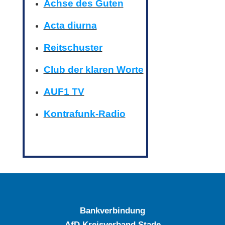
Achse des Guten
Acta diurna
Reitschuster
Club der klaren Worte
AUF1 TV
Kontrafunk-Radio
Bankverbindung
AfD Kreisverband Stade