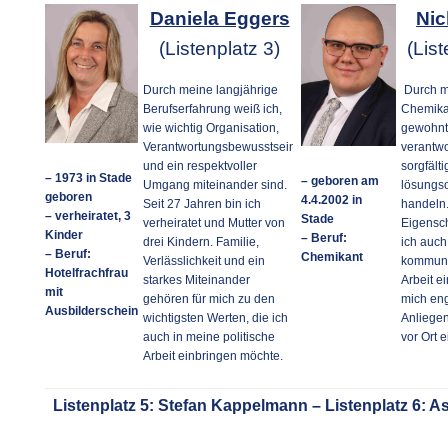
Daniela Eggers
Nic
(Listenplatz 3)
(List
Durch meine langjährige
Durch me
Berufserfahrung weiß ich,
Chemikan
wie wichtig Organisation,
gewohnt
Verantwortungsbewusstsein
verantw
und ein respektvoller
sorgfält
– 1973 in Stade
– geboren am
Umgang miteinander sind.
lösungso
geboren
4.4.2002 in
Seit 27 Jahren bin ich
handeln
– verheiratet, 3
Stade
verheiratet und Mutter von
Eigensc
Kinder
– Beruf:
drei Kindern. Familie,
ich auch
– Beruf:
Chemikant
Verlässlichkeit und ein
kommuna
Hotelfrachfrau
starkes Miteinander
Arbeit e
mit
gehören für mich zu den
mich eng
Ausbilderschein
wichtigsten Werten, die ich
Anliege
auch in meine politische
vor Ort 
Arbeit einbringen möchte.
Listenplatz 5: Stefan Kappelmann – Listenplatz 6: A