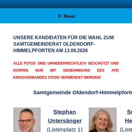
Zum
AFD KREISVERBAND STADE
Unsere Politik für Deutschland!
Inhalt
Menü
springen
UNSERE KANDIDATEN FÜR DIE WAHL ZUM
SAMTGEMEINDERAT OLDENDORF-
HIMMELPFORTEN AM 13.09.2026
ALLE FOTOS SIND URHEBERRECHTLICH GESCHÜTZT UND
DÜRFEN NUR MIT GENEHMIGUNG DES AFD
KREISVERBANDES STADE VERWENDET WERDEN!
Samtgemeinde Oldendorf-Himmelpfort
Stephan
S
Untersänger
He
(Listenplatz 1)
(List