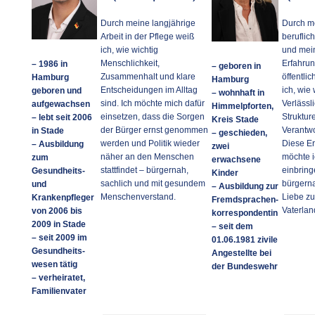
Durch meine langjährige
Durch m
Arbeit in der Pflege weiß
berufli
ich, wie wichtig
und mein
Menschlichkeit,
Erfahrun
– 1986 in
– geboren in
Zusammenhalt und klare
öffentli
Hamburg
Hamburg
Entscheidungen im Alltag
ich, wie 
geboren und
– wohnhaft in
sind. Ich möchte mich dafür
Verlässli
aufgewachsen
Himmelpforten,
einsetzen, dass die Sorgen
Struktur
– lebt seit 2006
Kreis Stade
der Bürger ernst genommen
Verantwo
in Stade
– geschieden,
werden und Politik wieder
Diese E
– Ausbildung
zwei
näher an den Menschen
möchte i
zum
erwachsene
stattfindet – bürgernah,
einbring
Gesundheits-
Kinder
sachlich und mit gesundem
bürgern
und
– Ausbildung zur
Menschenverstand.
Liebe z
Krankenpfleger
Fremdsprachen-
Vaterlan
von 2006 bis
korrespondentin
2009 in Stade
– seit dem
– seit 2009 im
01.06.1981 zivile
Gesundheits-
Angestellte bei
wesen tätig
der Bundeswehr
– verheiratet,
Familienvater