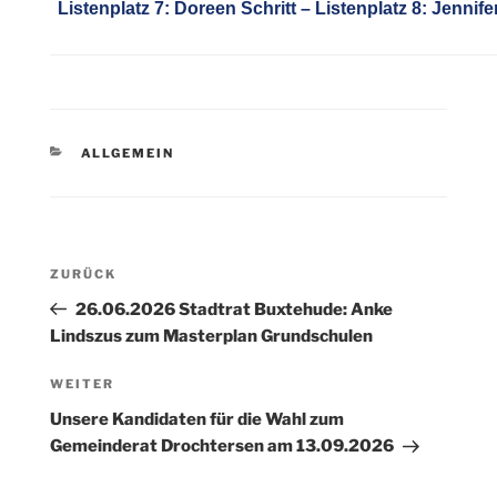
Listenplatz 7: Doreen Schritt – Listenplatz 8: Jennife
KATEGORIEN
ALLGEMEIN
Beitragsnavigation
Vorheriger
ZURÜCK
Beitrag
26.06.2026 Stadtrat Buxtehude: Anke
Lindszus zum Masterplan Grundschulen
Nächster
WEITER
Beitrag
Unsere Kandidaten für die Wahl zum
Gemeinderat Drochtersen am 13.09.2026