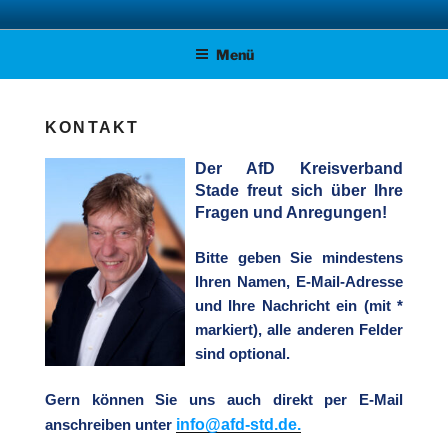
Zum
AFD KREISVERBAND STADE
Unsere Politik für Deutschland!
Inhalt
Menü
springen
KONTAKT
Der AfD Kreisverband
Stade freut sich über Ihre
Fragen und Anregungen!
Bitte geben Sie mindestens
Ihren Namen, E-Mail-Adresse
und Ihre Nachricht ein (mit *
markiert), alle anderen Felder
sind optional.
Gern können Sie uns auch direkt per E-Mail
info@afd-std.de.
anschreiben unter