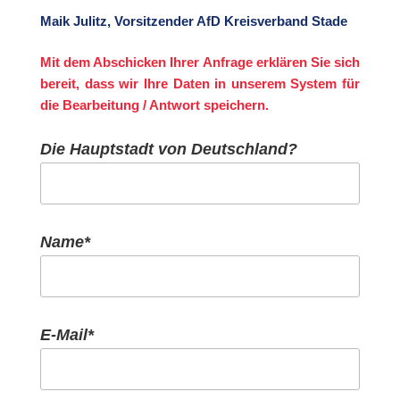
Maik Julitz, Vorsitzender AfD Kreisverband Stade
Mit dem Abschicken Ihrer Anfrage erklären Sie sich
bereit, dass wir Ihre Daten in unserem System für
die Bearbeitung / Antwort speichern.
Die Hauptstadt von Deutschland?
Bitte lasse dieses Feld leer.
Bitte lasse dieses Feld leer.
Name*
E-Mail*