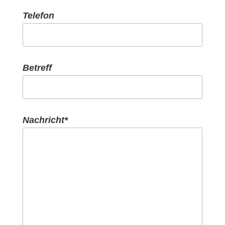
Telefon
Bitte lasse dieses Feld leer.
Betreff
Nachricht*