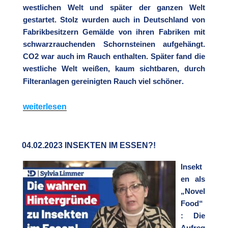
der
westlich
en Welt und später der ganzen Welt
Bürger“
gestartet. Stolz wurden auch in Deutschland von
Fabrikbesitzern
Gemälde von ihren Fabriken mit
schwarzrauchenden
Schornsteinen aufgehängt.
CO2 war auch im Rauch enthalten.
Später fand die
westliche Welt weißen, kaum sich
tbaren,
durch
Filteranlagen gereinigten Rauch viel schöner
.
„05.02.2023
weiterlesen
Narrativ
CO2“
04.02.2023 INSEKTEN IM ESSEN?!
Insekt
en als
„Novel
Food“
: Die