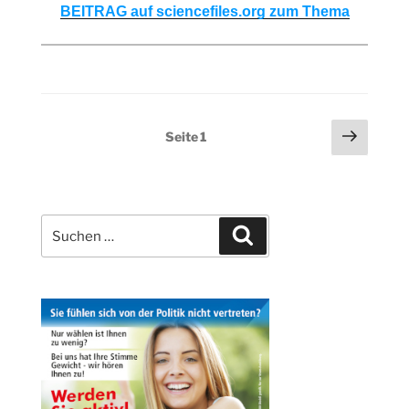
BEITRAG auf sciencefiles.org zum Thema
Seitennummerierung
Nächs
Seite
1
Seite
der
Beiträge
Suchen
Suchen
nach: