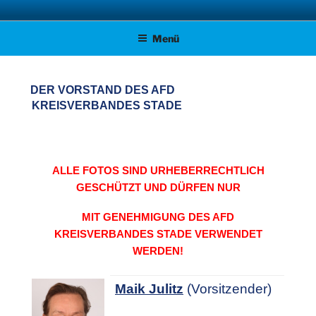
Zum
AFD KREISVERBAND STADE
Unsere Politik für Deutschland!
Inhalt
Menü
springen
DER VORSTAND DES AFD
KREISVERBANDES STADE
ALLE FOTOS SIND URHEBERRECHTLICH
GESCHÜTZT UND DÜRFEN NUR
MIT GENEHMIGUNG DES AFD
KREISVERBANDES STADE VERWENDET
WERDEN!
Maik Julitz
(Vorsitzender)