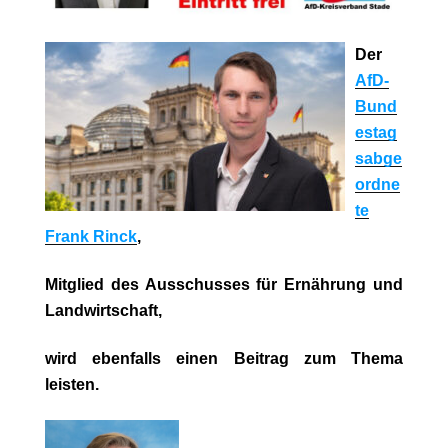
Der
AfD-
Bund
estag
sabge
ordne
te
Frank Rinck
,
Mitglied des Ausschusses für Ernährung und
Landwirtschaft,
wird ebenfalls einen Beitrag zum Thema
leisten.