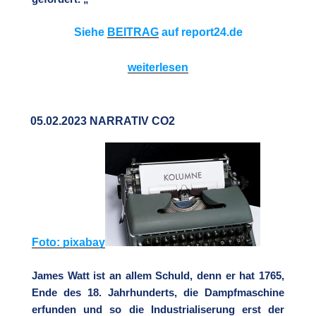
Siehe
BEITRAG
auf report24.de
„06.02.2023
weiterlesen
Perfekte
Dystopie:
05.02.2023 NARRATIV CO2
Oxford
teilt
Stadt
ab
2024
in
Zonen
Foto:
pixabay
ein
und
James Watt ist an allem Schuld, denn er hat 1765,
reguliert
Ende des 18.
Jahrhunderts, die Dampfmaschine
Bewegungen
erfunden und so die Indu
strialiserung erst der