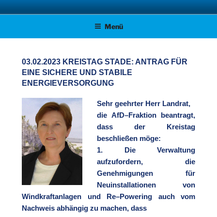
Zum
AFD KREISVERBAND STADE
Unsere Politik für Deutschland!
Inhalt
Menü
springen
03.02.2023 KREISTAG STADE: ANTRAG FÜR
EINE SICHERE UND STABILE
ENERGIEVERSORGUNG
Sehr geehrter Herr Landrat,
die AfD
–
Fraktion beantragt,
dass der Kreistag
beschließen möge:
1.
Die Verwaltung
aufzufordern, die
Genehmigungen für
Neuinstallationen von
Windkraftanlagen und Re
–
Powering auch vom
Nachweis
abhängig zu machen, dass