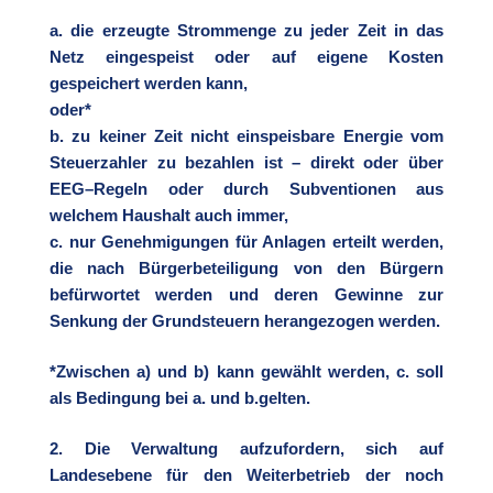
a.
die erzeugte Strommenge zu jeder Zeit in das
Netz eingespeist oder auf eigene
Kosten
gespeichert werden kan
n,
oder
*
b.
zu keiner Zeit nicht einspeisbare Energie vom
Steuerzahler zu bezahlen ist
–
direkt oder über
EEG
–
Regeln oder du
rch Subventionen aus
welchem Haushalt
auch imm
er,
c.
nu
r Genehmigungen für Anlagen erteilt werden,
die
nach Bürgerbeteiligung
von
den Bürgern
befürwortet
werden und
deren
Gewinne
zur
Senkung der
Grundsteuern
herangez
ogen werden
.
*
Z
wischen
a) und b) kann
gewählt
w
erden, c
.
soll
als
B
edingung
bei a
.
und b.
gelten.
2.
D
ie Verwaltung aufzufordern, sich auf
Landesebene für den Weiter
betrieb der noch