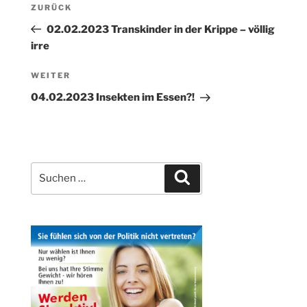
Vorheriger
ZURÜCK
Beitrag
02.02.2023 Transkinder in der Krippe – völlig
irre
Nächster
WEITER
Beitrag
04.02.2023 Insekten im Essen?!
Suchen
Suchen
nach: