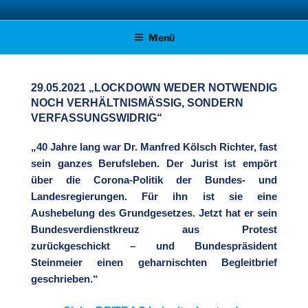
Zum
AFD KREISVERBAND STADE
Unsere Politik für Deutschland!
Inhalt
Menü
springen
29.05.2021 „LOCKDOWN WEDER NOTWENDIG
NOCH VERHÄLTNISMÄSSIG, SONDERN V
ERFASSUNGSWIDRIG“
„40 Jahre lang war Dr. Manfred Kölsch Richter, fast
sein ganzes Berufsleben. Der Jurist ist empört
über die Corona-Politik der Bundes- und
Landesregierungen. Für ihn ist sie eine
Aushebelung des Grundgesetzes. Jetzt hat er sein
Bundesverdienstkreuz aus Protest
zurückgeschickt – und Bundespräsident
Steinmeier einen geharnischten Begleitbrief
geschrieben.“