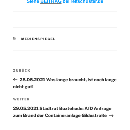
Siehe
BEITRAG
bei reitschuster.de
KATEGORIEN
MEDIENSPIEGEL
Beitragsnavigation
Vorheriger
ZURÜCK
Beitrag
28.05.2021 Was lange braucht, ist noch lange
nicht gut!
Nächster
WEITER
Beitrag
29.05.2021 Stadtrat Buxtehude: AfD Anfrage
zum Brand der Containeranlage Gildestraße