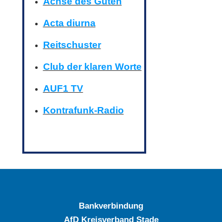
Achse des Guten
Acta diurna
Reitschuster
Club der klaren Worte
AUF1 TV
Kontrafunk-Radio
Bankverbindung
AfD Kreisverband Stade