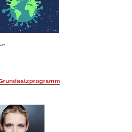
bay
Grundsatzprogramm