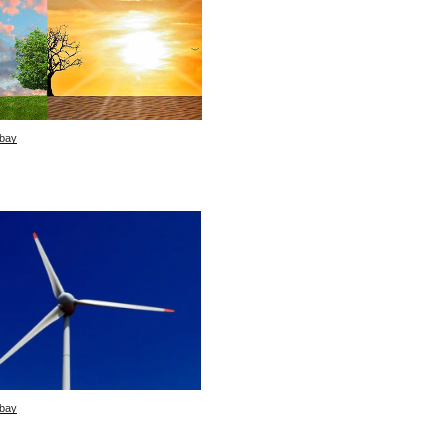
bay
bay