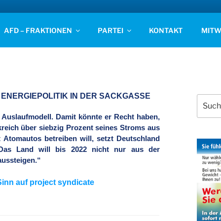
D STADE
AFD – FRAKTIONEN
PARTEI
KONTAKT
MITW
 ENERGIEPOLITIK IN DER SACKGASSE
Suchen
nach:
 Auslaufmodell. Damit könnte er Recht haben,
eich über siebzig Prozent seines Stroms aus
t Atomautos betreiben will, setzt Deutschland
Das Land will bis 2022 nicht nur aus der
aussteigen.“
nn auf project syndicate