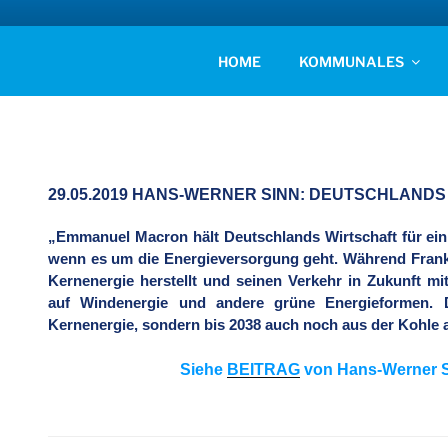
Zum
Inhalt
AFD KREISVERBAN
springen
Unsere Politik für Deutschland!
HOME
KOMMUNALES
29.05.2019 HANS-WERNER SINN: DEUTSCHLANDS
„Emmanuel Macron hält Deutschlands Wirtschaft für ein
wenn es um die Energieversorgung geht. Während Frankr
Kernenergie herstellt und seinen Verkehr in Zukunft mi
auf Windenergie und andere grüne Energieformen. 
Kernenergie, sondern bis 2038 auch noch aus der Kohle 
Siehe
BEITRAG
von Hans-Werner Si