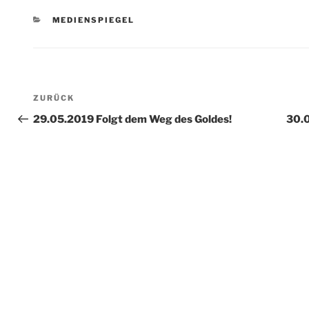
KATEGORIEN
MEDIENSPIEGEL
Beitragsnavigation
Vorheriger
ZURÜCK
Beitrag
29.05.2019 Folgt dem Weg des Goldes!
30.0