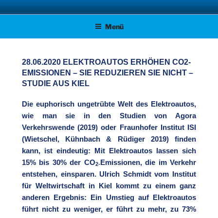
Zum
AFD KREISVERBAND STADE
Unsere Politik für Deutschland!
Inhalt
Menü
springen
28.06.2020 ELEKTROAUTOS ERHÖHEN CO2-
EMISSIONEN – SIE REDUZIEREN SIE NICHT –
STUDIE AUS KIEL
Die euphorisch ungetrübte Welt des Elektroautos,
wie man sie in den Studien von Agora
Verkehrswende (2019) oder Fraunhofer Institut ISI
(Wietschel, Kühnbach & Rüdiger 2019) finden
kann, ist eindeutig: Mit Elektroautos lassen sich
15% bis 30% der CO
Emissionen, die im Verkehr
2-
entstehen, einsparen. Ulrich Schmidt vom Institut
für Weltwirtschaft in Kiel kommt zu einem ganz
anderen Ergebnis: Ein Umstieg auf Elektroautos
führt nicht zu weniger, er führt zu mehr, zu 73%