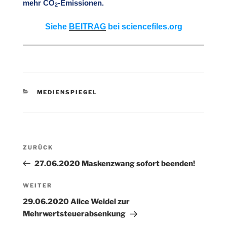
mehr CO
-Emissionen.
2
Siehe
BEITRAG
bei sciencefiles.org
KATEGORIEN
MEDIENSPIEGEL
Beitragsnavigation
Vorheriger
ZURÜCK
Beitrag
27.06.2020 Maskenzwang sofort beenden!
Nächster
WEITER
Beitrag
29.06.2020 Alice Weidel zur
Mehrwertsteuerabsenkung