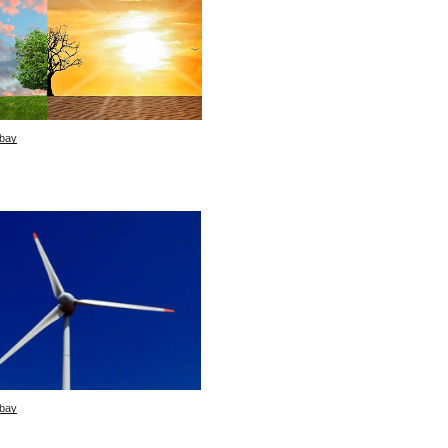
bay
bay