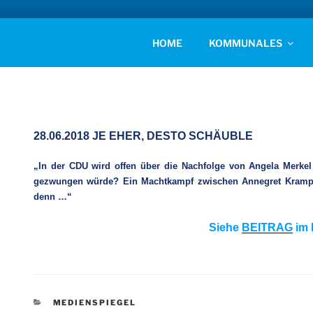
Zum
Inhalt
AFD KREISVERBAN
springen
Unsere Politik für Deutschland!
HOME
KOMMUNALES
28.06.2018 JE EHER, DESTO SCHÄUBLE
„In der
CDU
wird offen über die Nachfolge von Angela Merkel 
gezwungen würde? Ein Machtkampf zwischen Annegret Kramp-
denn …“
Siehe
BEITRAG
im 
KATEGORIEN
MEDIENSPIEGEL