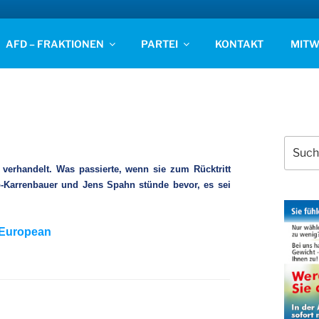
D STADE
AFD – FRAKTIONEN
PARTEI
KONTAKT
MITW
Suchen
nach:
verhandelt. Was passierte, wenn sie zum Rücktritt
Karrenbauer und Jens Spahn stünde bevor, es sei
European