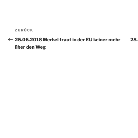
Beitragsnavigation
Vorheriger
ZURÜCK
Beitrag
25.06.2018 Merkel traut in der EU keiner mehr
28.
über den Weg