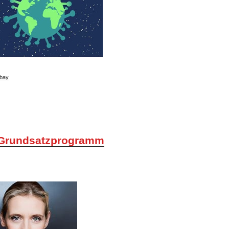
bay
Grundsatzprogramm