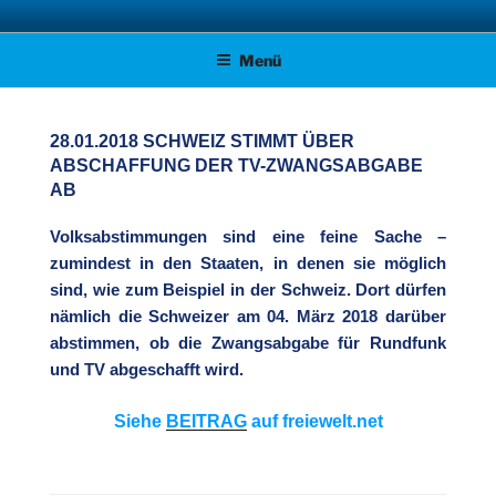
Zum
AFD KREISVERBAND STADE
Unsere Politik für Deutschland!
Inhalt
Menü
springen
28.01.2018 SCHWEIZ STIMMT ÜBER
ABSCHAFFUNG DER TV-ZWANGSABGABE
AB
Volksabstimmungen sind eine feine Sache –
zumindest in den Staaten, in denen sie möglich
sind, wie zum Beispiel in der Schweiz. Dort dürfen
nämlich die Schweizer am 04. März 2018 darüber
abstimmen, ob die Zwangsabgabe für Rundfunk
und TV abgeschafft wird.
Siehe
BEITRAG
auf freiewelt.net