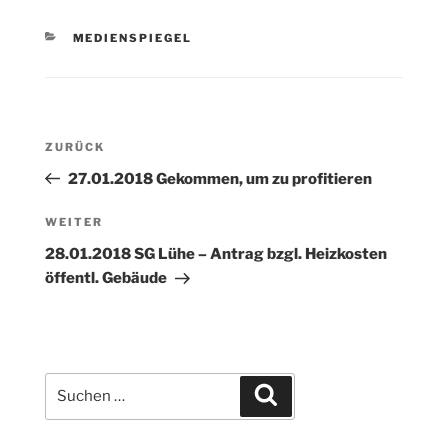
KATEGORIEN
MEDIENSPIEGEL
Beitragsnavigation
Vorheriger
ZURÜCK
Beitrag
27.01.2018 Gekommen, um zu profitieren
Nächster
WEITER
Beitrag
28.01.2018 SG Lühe – Antrag bzgl. Heizkosten
öffentl. Gebäude
Suchen
Suchen
nach: