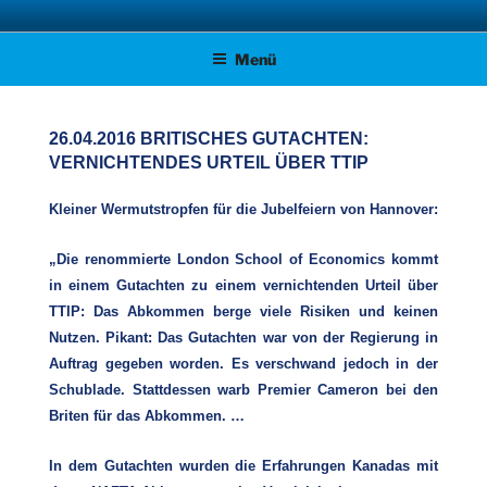
Zum
AFD KREISVERBAND STADE
Unsere Politik für Deutschland!
Inhalt
Menü
springen
26.04.2016 BRITISCHES GUTACHTEN:
VERNICHTENDES URTEIL ÜBER TTIP
Kleiner Wermutstropfen für die Jubelfeiern von Hannover:
„Die renommierte London School of Economics kommt
in einem Gutachten zu einem vernichtenden Urteil über
TTIP: Das Abkommen berge viele Risiken und keinen
Nutzen. Pikant: Das Gutachten war von der Regierung in
Auftrag gegeben worden. Es verschwand jedoch in der
Schublade. Stattdessen warb Premier Cameron bei den
Briten für das Abkommen. …
In dem Gutachten wurden die Erfahrungen Kanadas mit