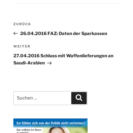
Beitragsnavigation
Vorheriger
ZURÜCK
Beitrag
26.04.2016 FAZ: Daten der Sparkassen
Nächster
WEITER
Beitrag
27.04.2016 Schluss mit Waffenlieferungen an
Saudi-Arabien
Suchen
Suchen
nach: