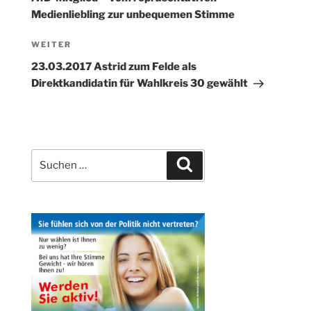
Medienliebling zur unbequemen Stimme
Nächster
WEITER
Beitrag
23.03.2017 Astrid zum Felde als
Direktkandidatin für Wahlkreis 30 gewählt
Suchen
Suchen
nach: