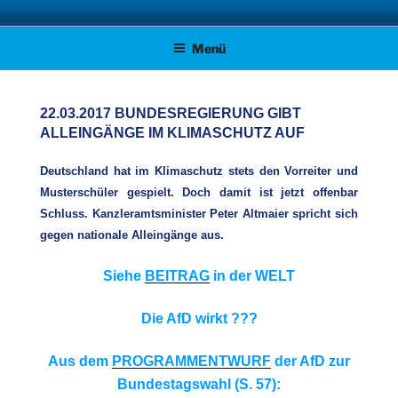
Zum
AFD KREISVERBAND STADE
Unsere Politik für Deutschland!
Inhalt
Menü
springen
22.03.2017 BUNDESREGIERUNG GIBT
ALLEINGÄNGE IM KLIMASCHUTZ AUF
Deutschland hat im Klimaschutz stets den Vorreiter und
Musterschüler gespielt. Doch damit ist jetzt offenbar
Schluss. Kanzleramtsminister Peter Altmaier spricht sich
gegen nationale Alleingänge aus.
Siehe
BEITRAG
in der WELT
Die AfD wirkt ???
Aus dem
PROGRAMMENTWURF
der AfD zur
Bundestagswahl (S. 57):