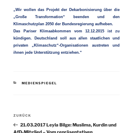
„Wir wollen das Projekt der Dekarbonisierung über die
„Große Transformation“ beenden und den
Klimaschutzplan 2050 der Bundesregierung aufheben.
Das Pariser Klimaabkommen vom 12.12.2015 ist zu
kündigen. Deutschland soll aus allen staatlichen und
privaten „Klimaschutz“-Organisationen austreten und
ihnen jede Unterstützung entziehen.“
KATEGORIEN
MEDIENSPIEGEL
Beitragsnavigation
Vorheriger
ZURÜCK
Beitrag
21.03.2017 Leyla Bilge: Muslima, Kurdin und
AfD-Mitglied – Vom repräsentativen