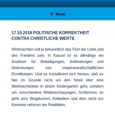
Zum
AFD KREISVERBAND STADE
Unsere Politik für Deutschland!
Inhalt
Menü
springen
17.10.2016 POLITISCHE KORREKTHEIT
CONTRA CHRISTLICHE WERTE
Weihnachten soll ja bekanntlich das Fest der Liebe und
des Friedens sein. In Kassel ist es allerdings ein
Auslöser für Beleidigungen, Anfeindungen und
Androhungen von staatsanwaltschaftlichen
Ermittlungen. Und es kristallisiert sich heraus, daß es
hier im Grunde nicht um den Streit über eine
Weihnachtsfeier in einem Kindergarten geht, sondern
um verschiedene Weltanschauungen. Schlimmer, es
geht ums Wegducken, Anbiedern und dem nicht zur
Kenntnis nehmen der Realitäten.