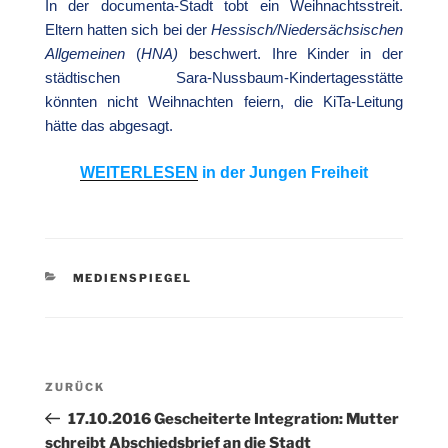
In der documenta-Stadt tobt ein Weihnachtsstreit.
Eltern hatten sich bei der
Hessisch/Niedersächsischen
Allgemeinen
(
HNA)
beschwert. Ihre Kinder in der
städtischen Sara-Nussbaum-Kindertagesstätte
könnten nicht Weihnachten feiern, die KiTa-Leitung
hätte das abgesagt.
WEITERLESEN
in der Jungen Freiheit
KATEGORIEN
MEDIENSPIEGEL
Beitragsnavigation
Vorheriger
ZURÜCK
Beitrag
17.10.2016 Gescheiterte Integration: Mutter
schreibt Abschiedsbrief an die Stadt