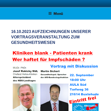
Zum
AFD KREISVERBAND STADE
Unsere Politik für Deutschland!
Inhalt
Menü
springen
16.10.2023 AUFZEICHNUNGEN UNSERER
VORTRAGSVERANSTALTUNG ZUM
GESUNDHEITSWESEN