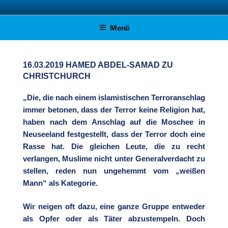
Zum
AFD KREISVERBAND STADE
Unsere Politik für Deutschland!
Inhalt
Menü
springen
16.03.2019 HAMED ABDEL-SAMAD ZU
CHRISTCHURCH
„Die, die nach einem islamistischen Terroranschlag
immer betonen, dass der Terror keine Religion hat,
haben nach dem Anschlag auf die Moschee in
Neuseeland festgestellt, dass der Terror doch eine
Rasse hat. Die gleichen Leute, die zu recht
verlangen, Muslime nicht unter Generalverdacht zu
stellen, reden nun ungehemmt vom „weißen
Mann“ als Kategorie.
Wir neigen oft dazu, eine ganze Gruppe entweder
als Opfer oder als Täter abzustempeln. Doch