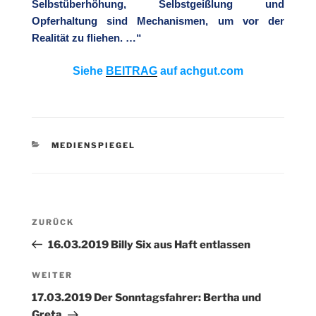
Selbstüberhöhung, Selbstgeißlung und
Opferhaltung sind Mechanismen, um vor der
Realität zu fliehen. …“
Siehe
BEITRAG
auf achgut.com
KATEGORIEN
MEDIENSPIEGEL
Beitragsnavigation
Vorheriger
ZURÜCK
Beitrag
16.03.2019 Billy Six aus Haft entlassen
Nächster
WEITER
Beitrag
17.03.2019 Der Sonntagsfahrer: Bertha und
Greta