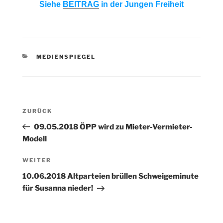
Siehe
BEITRAG
in der Jungen Freiheit
KATEGORIEN
MEDIENSPIEGEL
Beitragsnavigation
Vorheriger
ZURÜCK
Beitrag
09.05.2018 ÖPP wird zu Mieter-Vermieter-
Modell
Nächster
WEITER
Beitrag
10.06.2018 Altparteien brüllen Schweigeminute
für Susanna nieder!