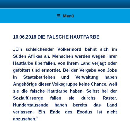
Zum
AFD KREISVERBAND STADE
Unsere Politik für Deutschland!
Inhalt
Menü
springen
10.06.2018 DIE FALSCHE HAUTFARBE
„Ein schleichender Völkermord bahnt sich im
Süden Afrikas an. Menschen werden wegen ihrer
Hautfarbe überfallen, von ihrem Land verjagt oder
gefoltert und ermordet. Bei der Vergabe von Jobs
in Staatsbetrieben und Verwaltung haben
Angehörige dieser Volksgruppe keine Chance, weil
sie die falsche Hautfarbe haben. Selbst bei der
Sozialfürsorge fallen sie durchs Raster.
Hunderttausende haben bereits das Land
verlassen. Ein Ende des Exodus ist nicht
abzusehen.“