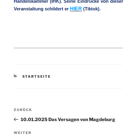
Handelskammer (IHK). Seine Eindrücke von dieser
HIER
Veranstaltung schildert er
(Tiktok).
KATEGORIEN
STARTSEITE
Beitragsnavigation
Vorheriger
ZURÜCK
Beitrag
10.01.2025 Das Versagen von Magdeburg
Nächster
WEITER