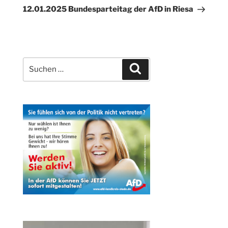
Beitrag
12.01.2025 Bundesparteitag der AfD in Riesa
Suchen
Suchen
nach: