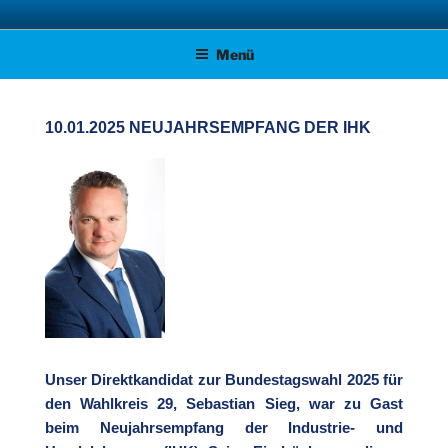
Zum
AFD KREISVERBAND STADE
Unsere Politik für Deutschland!
Inhalt
Menü
springen
10.01.2025 NEUJAHRSEMPFANG DER IHK
Unser Direktkandidat zur Bundestagswahl 2025 für
den Wahlkreis 29, Sebastian Sieg, war zu Gast
beim Neujahrsempfang der Industrie- und