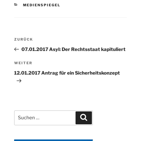
KATEGORIEN
MEDIENSPIEGEL
Beitragsnavigation
Vorheriger
ZURÜCK
Beitrag
07.01.2017 Asyl: Der Rechtsstaat kapituliert
Nächster
WEITER
Beitrag
12.01.2017 Antrag für ein Sicherheitskonzept
Suchen
Suchen
nach: