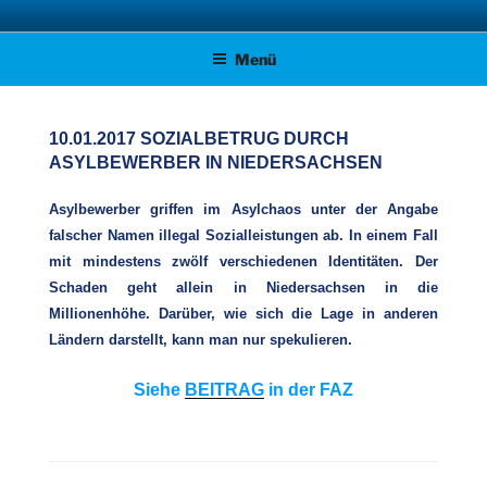
Zum
AFD KREISVERBAND STADE
Unsere Politik für Deutschland!
Inhalt
Menü
springen
10.01.2017 SOZIALBETRUG DURCH
ASYLBEWERBER IN NIEDERSACHSEN
Asylbewerber griffen im Asylchaos unter der Angabe
falscher Namen illegal Sozialleistungen ab. In einem Fall
mit mindestens zwölf verschiedenen Identitäten. Der
Schaden geht allein in Niedersachsen in die
Millionenhöhe. Darüber, wie sich die Lage in anderen
Ländern darstellt, kann man nur spekulieren.
Siehe
BEITRAG
in der FAZ