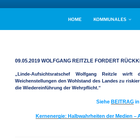
Zum
Inhalt
AFD KREISVERBAN
springen
Unsere Politik für Deutschland!
HOME
KOMMUNALES
09.05.2019 WOLFGANG REITZLE FORDERT RÜCK
„Linde-Aufsichtsratschef Wolfgang Reitzle wirft
Weichenstellungen den Wohlstand des Landes zu riskiere
die Wiedereinführung der Wehrpflicht.“
Siehe
BEITRAG
in
Kernenergie: Halbwahrheiten der Medien – 