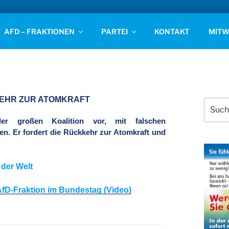
D STADE
AFD – FRAKTIONEN
PARTEI
KONTAKT
MITW
KEHR ZUR ATOMKRAFT
Suchen
nach:
 der großen Koalition vor, mit falschen
n. Er fordert die Rückkehr zur Atomkraft und
 der Welt
AfD-Fraktion im Bundestag (Video)