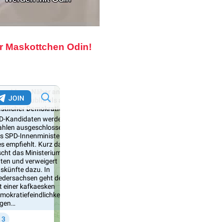
r Maskottchen Odin!