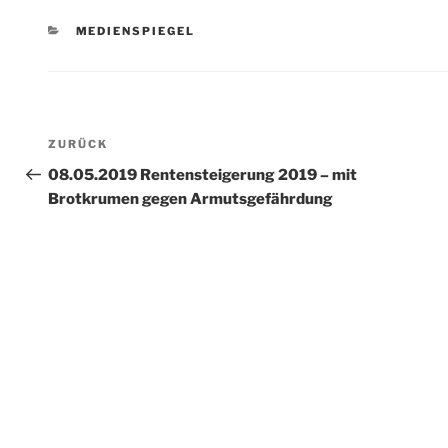
KATEGORIEN
MEDIENSPIEGEL
Beitragsnavigation
Vorheriger
ZURÜCK
Beitrag
08.05.2019 Rentensteigerung 2019 – mit
Brotkrumen gegen Armutsgefährdung