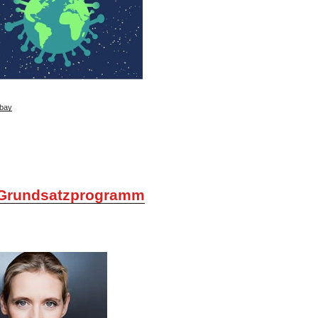
bay
Grundsatzprogramm