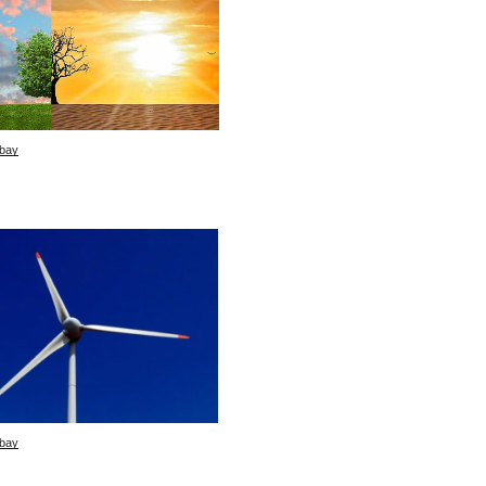
bay
bay