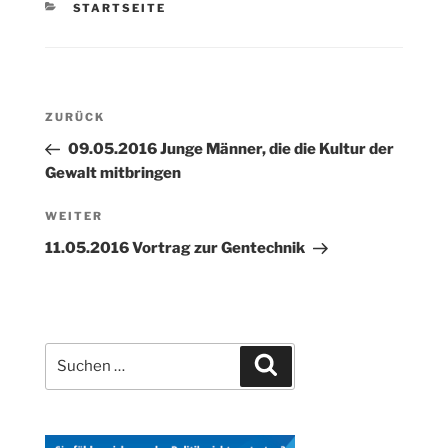
KATEGORIEN
STARTSEITE
Beitragsnavigation
Vorheriger
ZURÜCK
Beitrag
09.05.2016 Junge Männer, die die Kultur der
Gewalt mitbringen
Nächster
WEITER
Beitrag
11.05.2016 Vortrag zur Gentechnik
Suchen
Suchen
nach: