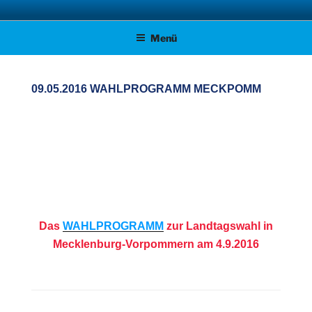
Zum
AFD KREISVERBAND STADE
Unsere Politik für Deutschland!
Inhalt
Menü
springen
09.05.2016 WAHLPROGRAMM MECKPOMM
Das
WAHLPROGRAMM
zur Landtagswahl in
Mecklenburg-Vorpommern am 4.9.2016