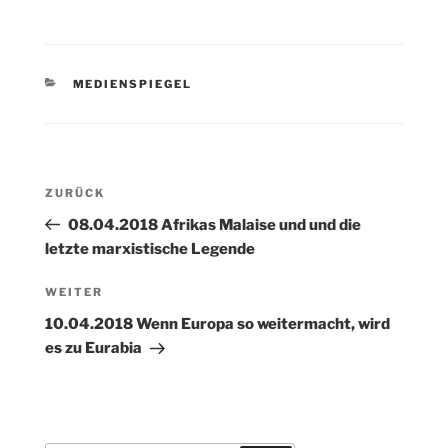
KATEGORIEN
MEDIENSPIEGEL
Beitragsnavigation
Vorheriger
ZURÜCK
Beitrag
08.04.2018 Afrikas Malaise und und die
letzte marxistische Legende
Nächster
WEITER
Beitrag
10.04.2018 Wenn Europa so weitermacht, wird
es zu Eurabia