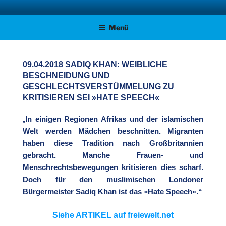
Zum
AFD KREISVERBAND STADE
Unsere Politik für Deutschland!
Inhalt
Menü
springen
09.04.2018 SADIQ KHAN: WEIBLICHE
BESCHNEIDUNG UND
GESCHLECHTSVERSTÜMMELUNG ZU
KRITISIEREN SEI »HATE SPEECH«
„
In einigen Regionen Afrikas und der islamischen
Welt werden Mädchen beschnitten. Migranten
haben diese Tradition nach Großbritannien
gebracht. Manche Frauen- und
Menschrechtsbewegungen kritisieren dies scharf.
Doch für den muslimischen Londoner
Bürgermeister Sadiq Khan ist das »Hate Speech«.“
Siehe
ARTIKEL
auf freiewelt.net