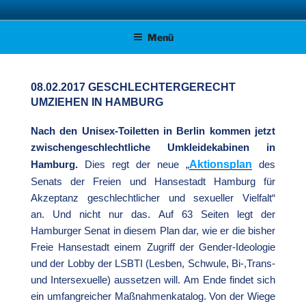
Zum
AFD KREISVERBAND STADE
Unsere Politik für Deutschland!
Inhalt
Menü
springen
08.02.2017 GESCHLECHTERGERECHT
UMZIEHEN IN HAMBURG
Nach den Unisex-Toiletten in Berlin kommen jetzt
zwischengeschlechtliche Umkleidekabinen in
Aktionsplan
Hamburg.
Dies regt der neue „
des
Senats der Freien und Hansestadt Hamburg für
Akzeptanz geschlechtlicher und sexueller Vielfalt“
an. Und nicht nur das. Auf 63 Seiten legt der
Hamburger Senat in diesem Plan dar, wie er die bisher
Freie Hansestadt einem Zugriff der Gender-Ideologie
und der Lobby der LSBTI (Lesben, Schwule, Bi-,Trans-
und Intersexuelle) aussetzen will. Am Ende findet sich
ein umfangreicher Maßnahmenkatalog. Von der Wiege