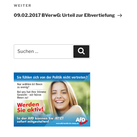
Nächster
WEITER
Beitrag
09.02.2017 BVerwG: Urteil zur Elbvertiefung
Suchen
Suchen
nach: