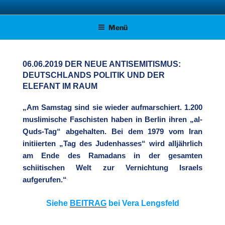
Zum
AFD KREISVERBAND STADE
Unsere Politik für Deutschland!
Inhalt
Menü
springen
06.06.2019 DER NEUE ANTISEMITISMUS:
DEUTSCHLANDS POLITIK UND DER
ELEFANT IM RAUM
„Am Samstag sind sie wieder aufmarschiert. 1.200
muslimische Faschisten haben in Berlin ihren „al-
Quds-Tag“ abgehalten. Bei dem 1979 vom Iran
initiierten „Tag des Judenhasses“ wird alljährlich
am Ende des Ramadans in der gesamten
schiitischen Welt zur Vernichtung Israels
aufgerufen.“
Siehe
BEITRAG
bei Vera Lengsfeld