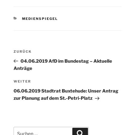
KATEGORIEN
MEDIENSPIEGEL
Beitragsnavigation
Vorheriger
ZURÜCK
Beitrag
04.06.2019 AfD im Bundestag – Aktuelle
Anträge
Nächster
WEITER
Beitrag
06.06.2019 Stadtrat Buxtehude: Unser Antrag
zur Planung auf dem St.-Petri-Platz
Suchen
Suchen