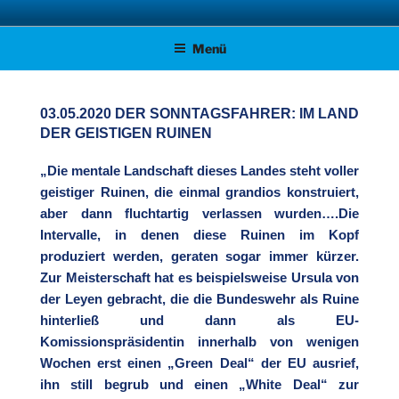
Zum
AFD KREISVERBAND STADE
Unsere Politik für Deutschland!
Inhalt
Menü
springen
03.05.2020 DER SONNTAGSFAHRER: IM LAND
DER GEISTIGEN RUINEN
„Die mentale Landschaft dieses Landes steht voller
geistiger Ruinen, die einmal grandios konstruiert,
aber dann fluchtartig verlassen wurden….Die
Intervalle, in denen diese Ruinen im Kopf
produziert werden, geraten sogar immer kürzer.
Zur Meisterschaft hat es beispielsweise Ursula von
der Leyen gebracht, die die Bundeswehr als Ruine
hinterließ und dann als EU-
Komissionspräsidentin innerhalb von wenigen
Wochen erst einen „Green Deal“ der EU ausrief,
ihn still begrub und einen „White Deal“ zur