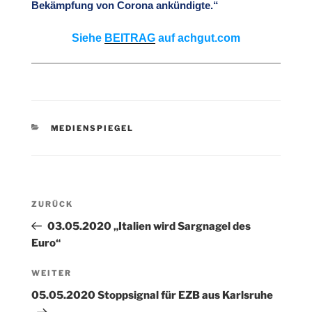
Bekämpfung von Corona ankündigte.“
Siehe
BEITRAG
auf achgut.com
KATEGORIEN
MEDIENSPIEGEL
Beitragsnavigation
Vorheriger
ZURÜCK
Beitrag
03.05.2020 „Italien wird Sargnagel des
Euro“
Nächster
WEITER
Beitrag
05.05.2020 Stoppsignal für EZB aus Karlsruhe