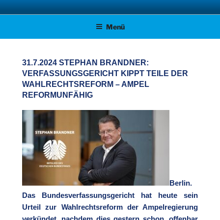
Zum
AFD KREISVERBAND STADE
Unsere Politik für Deutschland!
Inhalt
Menü
springen
31.7.2024 STEPHAN BRANDNER:
VERFASSUNGSGERICHT KIPPT TEILE DER
WAHLRECHTSREFORM – AMPEL
REFORMUNFÄHIG
Berlin.
Das Bundesverfassungsgericht hat heute sein
Urteil zur Wahlrechtsreform der Ampelregierung
verkündet, nachdem dies gestern schon, offenbar