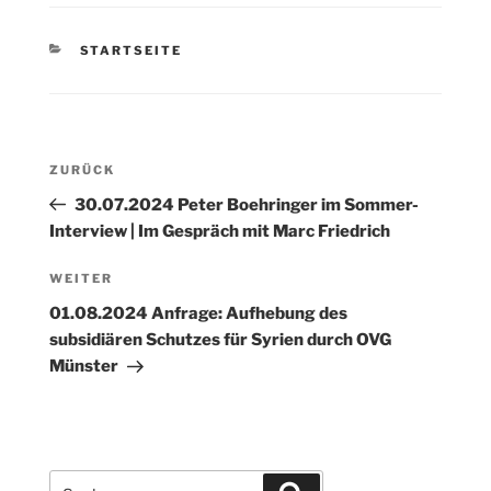
KATEGORIEN
STARTSEITE
Beitragsnavigation
Vorheriger
ZURÜCK
Beitrag
30.07.2024 Peter Boehringer im Sommer-
Interview | Im Gespräch mit Marc Friedrich
Nächster
WEITER
Beitrag
01.08.2024 Anfrage: Aufhebung des
subsidiären Schutzes für Syrien durch OVG
Münster
Suchen
Suchen