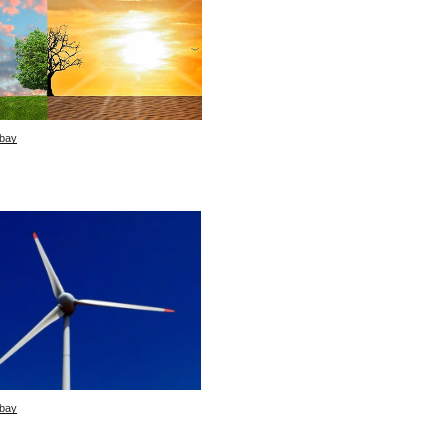
bay
bay