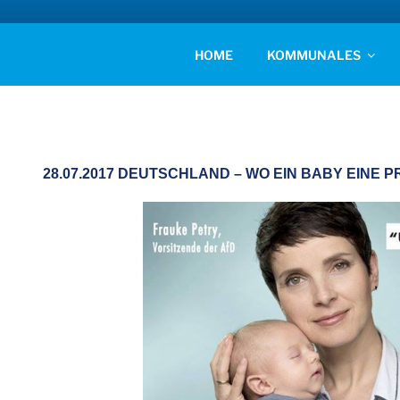
Zum
Inhalt
AFD KREISVERBAN
springen
Unsere Politik für Deutschland!
HOME
KOMMUNALES
28.07.2017 DEUTSCHLAND – WO EIN BABY EINE P