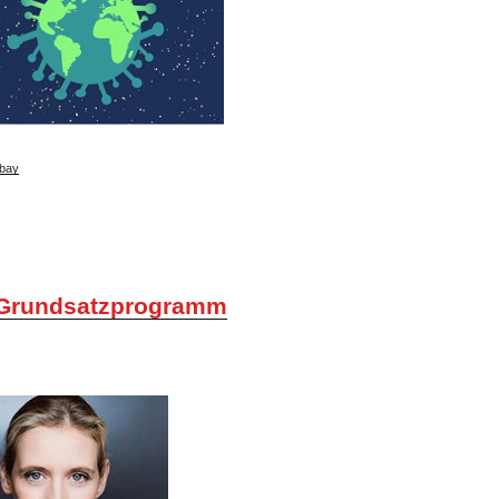
bay
Grundsatzprogramm