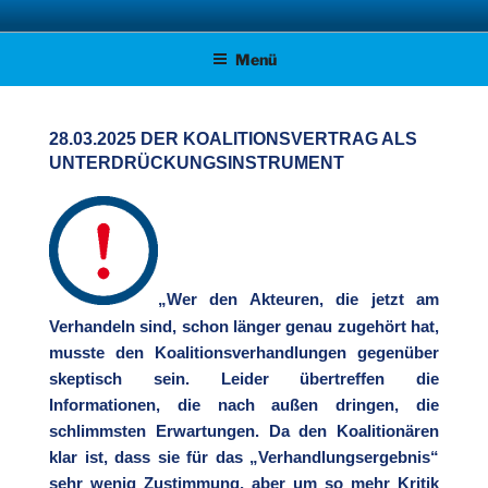
Zum
AFD KREISVERBAND STADE
Unsere Politik für Deutschland!
Inhalt
Menü
springen
28.03.2025 DER KOALITIONSVERTRAG ALS
UNTERDRÜCKUNGSINSTRUMENT
„Wer den Akteuren, die jetzt am
Verhandeln sind, schon länger genau zugehört hat,
musste den Koalitionsverhandlungen gegenüber
skeptisch sein. Leider übertreffen die
Informationen, die nach außen dringen, die
schlimmsten Erwartungen. Da den Koalitionären
klar ist, dass sie für das „Verhandlungsergebnis“
sehr wenig Zustimmung, aber um so mehr Kritik