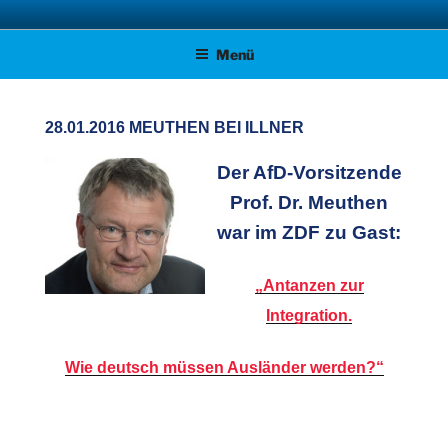
Zum
AFD KREISVERBAND STADE
Unsere Politik für Deutschland!
Inhalt
Menü
springen
28.01.2016 MEUTHEN BEI ILLNER
Der AfD-Vorsitzende
Prof. Dr. Meuthen
war im ZDF
zu Gast:
„Antanzen zur
Integration.
Wie deutsch müssen Ausländer werden?“