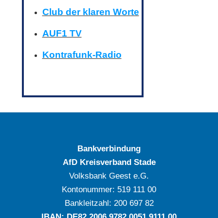
Club der klaren Worte
AUF1 TV
Kontrafunk-Radio
Bankverbindung
AfD Kreisverband Stade
Volksbank Geest e.G.
Kontonummer: ‍519 111 00
Bankleitzahl: ‍200 697 82
IBAN: DE‍82 ‍2006 ‍9782 ‍0051 ‍9111 ‍00