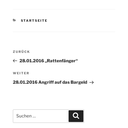
KATEGORIEN
STARTSEITE
Beitragsnavigation
Vorheriger
ZURÜCK
Beitrag
28.01.2016 „Rattenfänger“
Nächster
WEITER
Beitrag
28.01.2016 Angriff auf das Bargeld
Suchen
Suchen
nach: