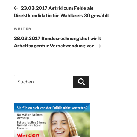
Beitrag
23.03.2017 Astrid zum Felde als
Direktkandidatin für Wahlkreis 30 gewählt
Nächster
WEITER
Beitrag
28.03.2017 Bundesrechnungshof wirft
Arbeitsagentur Verschwendung vor
Suchen
Suchen
nach: