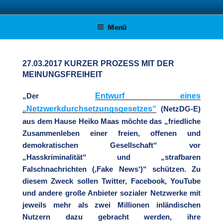
Zum
AFD KREISVERBAND STADE
Unsere Politik für Deutschland!
Inhalt
Menü
springen
27.03.2017 KURZER PROZESS MIT DER
MEINUNGSFREIHEIT
Entwurf eines
„Der
„Netzwerkdurchsetzungsgesetzes“
(NetzDG-E)
aus dem Hause Heiko Maas möchte das „friedliche
Zusammenleben einer freien, offenen und
demokratischen Gesellschaft“ vor
„Hasskriminalität“ und „strafbaren
Falschnachrichten (‚Fake News‘)“ schützen. Zu
diesem Zweck sollen Twitter, Facebook, YouTube
und andere große Anbieter sozialer Netzwerke mit
jeweils mehr als zwei Millionen inländischen
Nutzern dazu gebracht werden, ihre