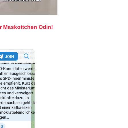
r Maskottchen Odin!