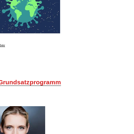
bay
Grundsatzprogramm