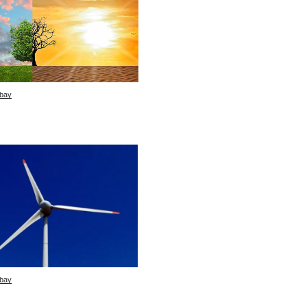
bay
bay