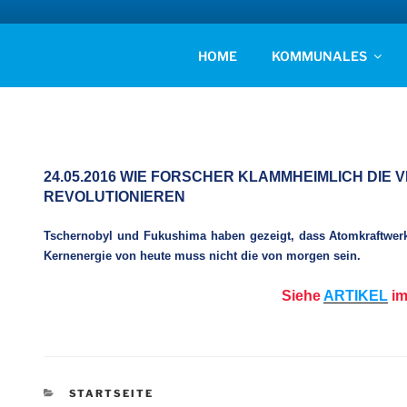
Zum
Inhalt
AFD KREISVERBAN
springen
Unsere Politik für Deutschland!
HOME
KOMMUNALES
24.05.2016 WIE FORSCHER KLAMMHEIMLICH DIE
REVOLUTIONIEREN
Tschernobyl und Fukushima haben gezeigt, dass Atomkraftwerk
Kernenergie von heute muss nicht die von morgen sein.
Siehe
ARTIKEL
im
KATEGORIEN
STARTSEITE