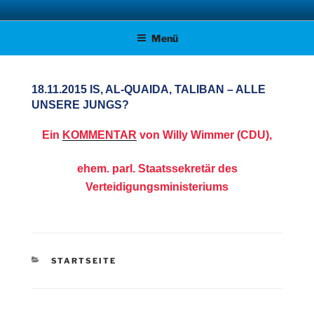
Zum
AFD KREISVERBAND STADE
Unsere Politik für Deutschland!
Inhalt
Menü
springen
18.11.2015 IS, AL-QUAIDA, TALIBAN – ALLE
UNSERE JUNGS?
Ein
KOMMENTAR
von Willy Wimmer (CDU),
ehem. parl. Staatssekretär des
Verteidigungsministeriums
KATEGORIEN
STARTSEITE