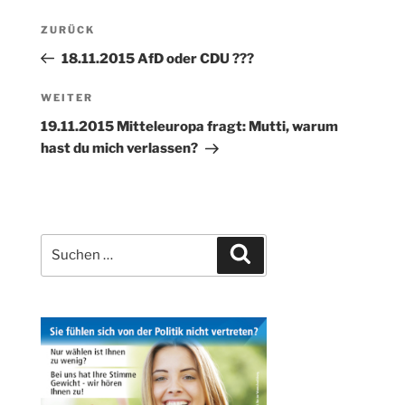
Beitragsnavigation
Vorheriger
ZURÜCK
Beitrag
18.11.2015 AfD oder CDU ???
Nächster
WEITER
Beitrag
19.11.2015 Mitteleuropa fragt: Mutti, warum
hast du mich verlassen?
Suchen
Suchen
nach: