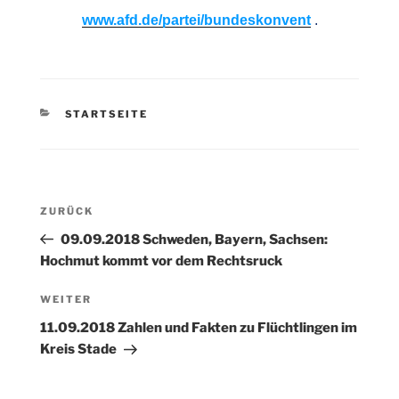
www.afd.de/partei/bundeskonvent
.
KATEGORIEN
STARTSEITE
Beitragsnavigation
Vorheriger
ZURÜCK
Beitrag
09.09.2018 Schweden, Bayern, Sachsen:
Hochmut kommt vor dem Rechtsruck
Nächster
WEITER
Beitrag
11.09.2018 Zahlen und Fakten zu Flüchtlingen im
Kreis Stade