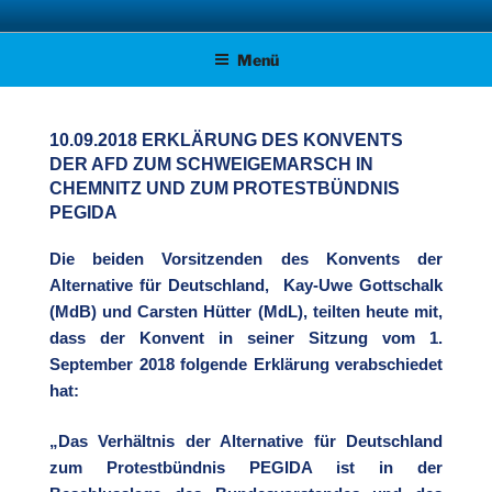
Zum
AFD KREISVERBAND STADE
Unsere Politik für Deutschland!
Inhalt
Menü
springen
10.09.2018 ERKLÄRUNG DES KONVENTS
DER AFD ZUM SCHWEIGEMARSCH IN
CHEMNITZ UND ZUM PROTESTBÜNDNIS
PEGIDA
Die beiden Vorsitzenden des Konvents der
Alternative für Deutschland, Kay-Uwe Gottschalk
(MdB) und Carsten Hütter (MdL), teilten heute mit,
dass der Konvent in seiner Sitzung vom 1.
September 2018 folgende Erklärung verabschiedet
hat:
„Das Verhältnis der Alternative für Deutschland
zum Protestbündnis PEGIDA ist in der