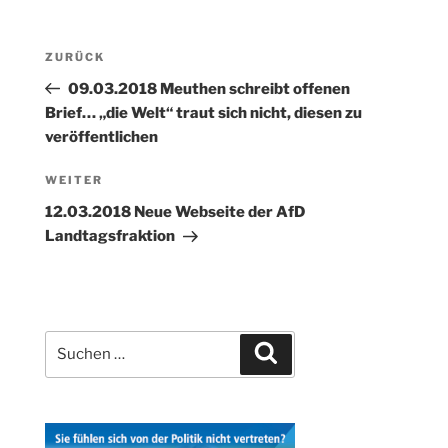
Beitragsnavigation
Vorheriger
ZURÜCK
Beitrag
09.03.2018 Meuthen schreibt offenen
Brief… „die Welt“ traut sich nicht, diesen zu
veröffentlichen
Nächster
WEITER
Beitrag
12.03.2018 Neue Webseite der AfD
Landtagsfraktion
Suchen
Suchen
nach: