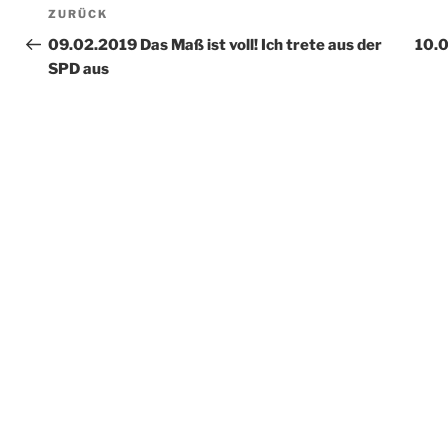
Beitragsnavigation
Vorheriger
ZURÜCK
Beitrag
09.02.2019 Das Maß ist voll! Ich trete aus der
10.0
SPD aus