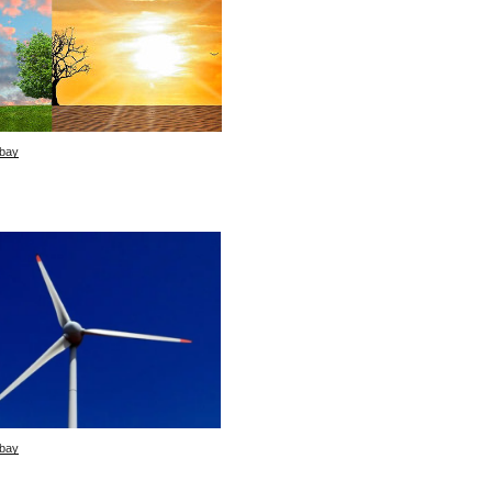
bay
bay