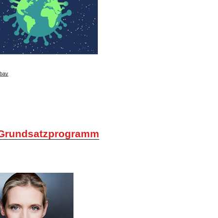
bay
Grundsatzprogramm