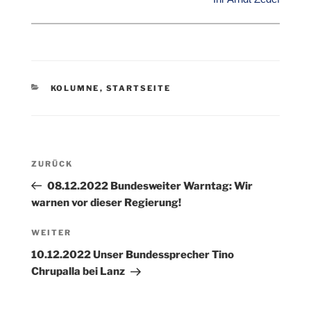
KATEGORIEN
KOLUMNE
,
STARTSEITE
Beitragsnavigation
Vorheriger
ZURÜCK
Beitrag
08.12.2022 Bundesweiter Warntag: Wir
warnen vor dieser Regierung!
Nächster
WEITER
Beitrag
10.12.2022 Unser Bundessprecher Tino
Chrupalla bei Lanz