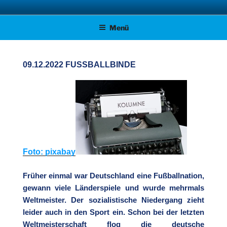
Zum
AFD KREISVERBAND STADE
Unsere Politik für Deutschland!
Inhalt
Menü
springen
09.12.2022 FUSSBALLBINDE
Foto:
pixabay
Früher einmal war Deutschland eine Fußballnation,
gewann viele Länderspiele und wurde mehrmals
Weltmeister. Der sozialistische Niedergang zieht
leider auch in den Sport ein. Schon bei der letzten
Weltmeisterschaft flog die deutsche