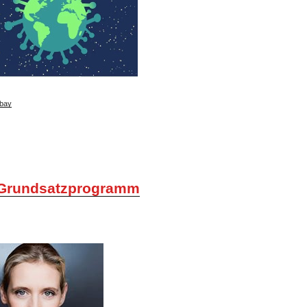
bay
Grundsatzprogramm