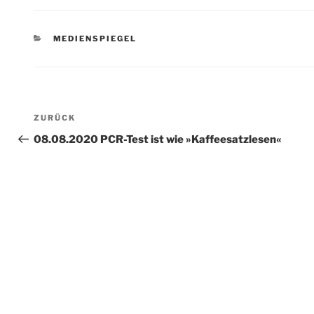
KATEGORIEN
MEDIENSPIEGEL
Beitragsnavigation
Vorheriger
ZURÜCK
Beitrag
08.08.2020 PCR-Test ist wie »Kaffeesatzlesen«