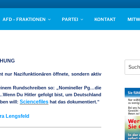
D STADE
AFD – FRAKTIONEN
PARTEI
KONTAKT
MITW
IEHUNG
Suchen
nach:
ht nur Nazifunktionären öffnete, sondern aktiv
 einem Rundschreiben so: „Nomineller Pg…die
…Wenn Du Hitler gefolgt bist, um Deutschland
Sciencefiles
ben will:
hat das dokumentiert.“
ra Lengsfeld