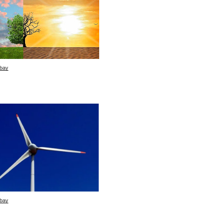
bay
bay