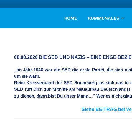
Zum
Inhalt
AFD KREISVERBAN
springen
Unsere Politik für Deutschland!
HOME
KOMMUNALES
08.08.2020 DIE SED UND NAZIS – EINE ENGE BEZ
„Im Jahr 1946 war die SED die erste Partei, die sich nic
um sie warb.
Beim Kreisverband der SED Sonneberg las sich das in
SED ruft Dich zur Mithilfe am Neuaufbau Deutschlands!
zu dienen, dann bist Du unser Mann…“ Wer es nicht glau
Siehe
BEITRAG
bei Ve