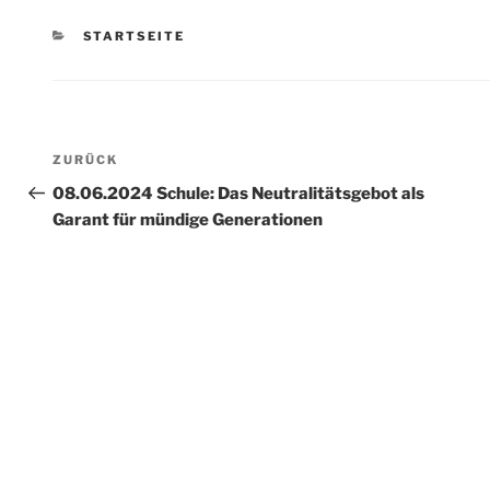
KATEGORIEN
STARTSEITE
Beitragsnavigation
Vorheriger
ZURÜCK
Beitrag
08.06.2024 Schule: Das Neutralitätsgebot als
Garant für mündige Generationen