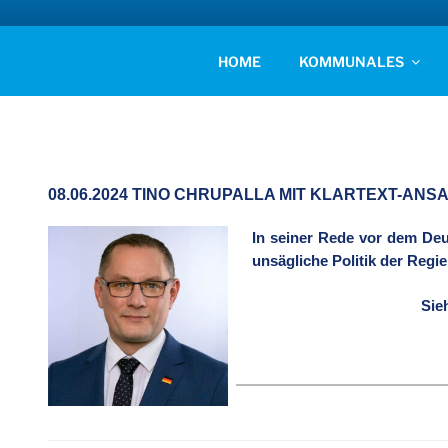
Zum
Inhalt
AFD KREISVERBAN
springen
Unsere Politik für Deutschland!
HOME
KOMMUNALES
08.06.2024 TINO CHRUPALLA MIT KLARTEXT-AN
In seiner Rede vor dem Deu
unsägliche Politik der Reg
Sie