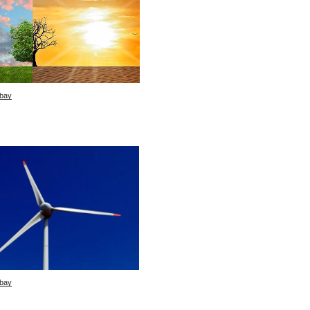
bay
bay