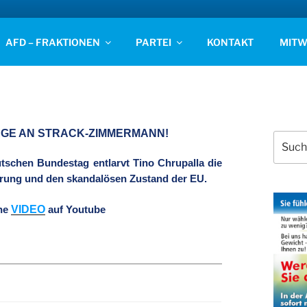
D STADE
AFD – FRAKTIONEN
PARTEI
KONTAKT
MITW
SAGE AN STRACK-ZIMMERMANN!
Suchen
nach:
tschen Bundestag entlarvt Tino Chrupalla die
ierung und den skandalösen Zustand der EU.
VIDEO
he
auf Youtube