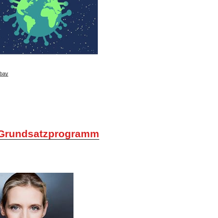
bay
Grundsatzprogramm