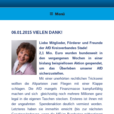
Zum
AFD KREISVERBAND STADE
Unsere Politik für Deutschland!
Inhalt
Menü
springen
06.01.2015 VIELEN DANK!
Liebe Mitglieder, Förderer und Freunde
der AfD Kreisverbandes Stade!
2,1 Mio. Euro wurden bundesweit in
den vergangenen Wochen in einer
bislang beispiellosen Aktion gespendet,
um das Überleben unserer AfD
sicherzustellen.
Mit einer unerhörten rechtlichen Trickserei
wollten die Altparteien zwei Fliegen mit einer Klappe
schlagen. Die AfD mangels Finanzmasse kampfunfähig
machen und sich gleichzeitig noch mehrere Millionen ganz
legal in die eigenen Taschen stecken. Ersteres ist ihnen mit
der ungeahnten Spendenaktion deutlich vermiest worden.
Letzteres haben sie immerhin erreicht (bis zur nächsten