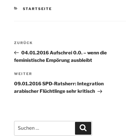
KATEGORIEN
STARTSEITE
Beitragsnavigation
Vorheriger
ZURÜCK
Beitrag
04.01.2016 Aufschrei 0.0. – wenn die
feministische Empörung ausbleibt
Nächster
WEITER
Beitrag
09.01.2016 SPD-Ratsherr: Integration
arabischer Flüchtlinge sehr kritisch
Suchen
Suchen
nach: