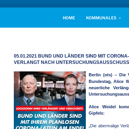
Zum
Inhalt
AFD KREISVERBAN
springen
Unsere Politik für Deutschland!
HOME
KOMMUNALES
05.01.2021 BUND UND LÄNDER SIND MIT CORONA
VERLANGT NACH UNTERSUCHUNGSAUSSCHUS
Berlin (ots) – Die
Bundestag, Alice W
neuerliche Verlä
Untersuchungsauss
Alice Weidel kom
Gipfels:
„Die abermalige Ver