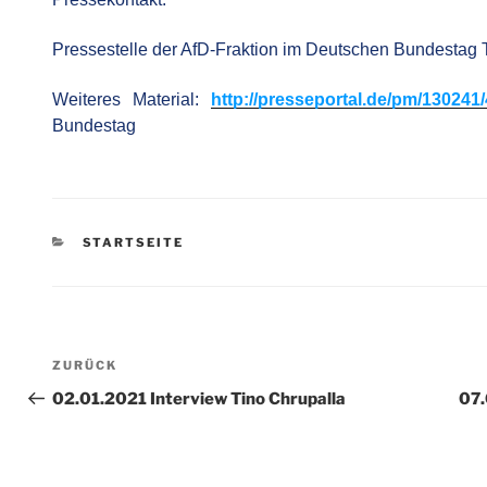
Pressestelle der AfD-Fraktion im Deutschen Bundestag 
Weiteres Material:
http://presseportal.de/pm/130241
Bundestag
KATEGORIEN
STARTSEITE
Beitragsnavigation
Vorheriger
ZURÜCK
Beitrag
02.01.2021 Interview Tino Chrupalla
07.