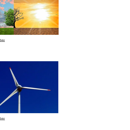
bay
bay