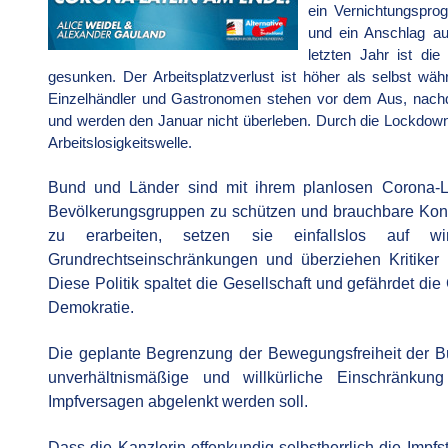
ein Vernichtungspro
und ein Anschlag au
letzten Jahr ist di
gesunken. Der Arbeitsplatzverlust ist höher als selbst wäh
Einzelhändler und Gastronomen stehen vor dem Aus, nachd
und werden den Januar nicht überleben. Durch die Lockdown-
Arbeitslosigkeitswelle.
Bund und Länder sind mit ihrem planlosen Corona-L
Bevölkerungsgruppen zu schützen und brauchbare Konz
zu erarbeiten, setzen sie einfallslos auf w
Grundrechtseinschränkungen und überziehen Kritiker i
Diese Politik spaltet die Gesellschaft und gefährdet d
Demokratie.
Die geplante Begrenzung der Bewegungsfreiheit der Bü
unverhältnismäßige und willkürliche Einschränkun
Impfversagen abgelenkt werden soll.
Dass die Kanzlerin offenkundig selbstherrlich die Impfs