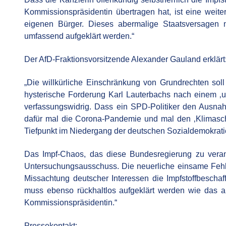
Kommissionspräsidentin übertragen hat, ist eine weite
eigenen Bürger. Dieses abermalige Staatsversagen
umfassend aufgeklärt werden.“
Der AfD-Fraktionsvorsitzende Alexander Gauland erklärt
„Die willkürliche Einschränkung von Grundrechten so
hysterische Forderung Karl Lauterbachs nach einem ‚un
verfassungswidrig. Dass ein SPD-Politiker den Ausna
dafür mal die Corona-Pandemie und mal den ‚Klimaschut
Tiefpunkt im Niedergang der deutschen Sozialdemokrati
Das Impf-Chaos, das diese Bundesregierung zu veran
Untersuchungsausschuss. Die neuerliche einsame Fehl
Missachtung deutscher Interessen die Impfstoffbescha
muss ebenso rückhaltlos aufgeklärt werden wie das a
Kommissionspräsidentin.“
Pressekontakt: