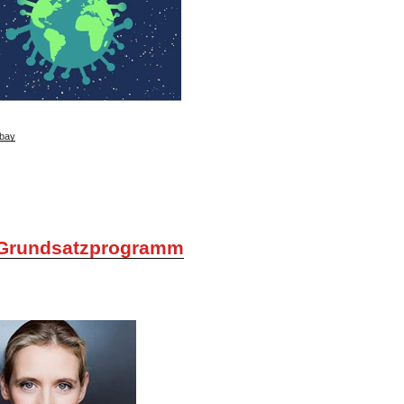
bay
Grundsatzprogramm