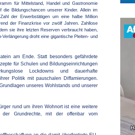
gramm für Mittelstand, Handel und Gastronomie
f die Bildungschancen unserer Kinder. Allein im
e Zahl der Erwerbstätigen um eine halbe Million
rend der Finanzkrise vor zwölf Jahren. Zahllose
em sie ihre letzten Reserven verbraucht haben,
Verlängerung droht eine gigantische Pleiten- und
atein am Ende. Statt besonders gefährdete
epte für Schulen und Bildungseinrichtungen
irkungslose Lockdowns und dauerhafte
hrer Politik mit pauschalen Diffamierungen.
ie Grundlagen unseres Wohlstands und unserer
rger rund um ihren Wohnort ist eine weitere
g der Grundrechte, mit der offenbar vom
toffbeschaffung an die damit überforderte EU-