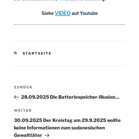
VIDEO
Siehe
auf Youtube
KATEGORIEN
STARTSEITE
Beitragsnavigation
Vorheriger
ZURÜCK
Beitrag
28.09.2025 Die Batteriespeicher-Illusion…
Nächster
WEITER
Beitrag
30.09.2025 Der Kreistag am 29.9.2025 wollte
keine Informationen zum sudanesischen
Gewalttäter