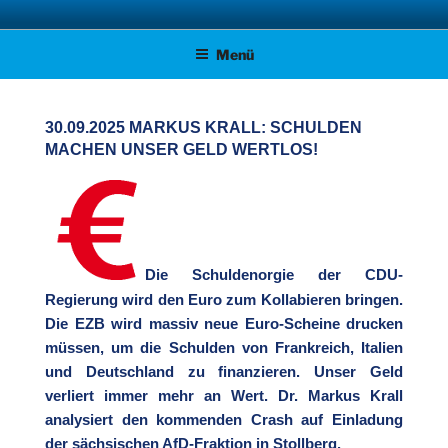
Zum
AFD KREISVERBAND STADE
Unsere Politik für Deutschland!
Inhalt
Menü
springen
30.09.2025 MARKUS KRALL: SCHULDEN
MACHEN UNSER GELD WERTLOS!
Die Schuldenorgie der CDU-
Regierung wird den Euro zum Kollabieren bringen.
Die EZB wird massiv neue Euro-Scheine drucken
müssen, um die Schulden von Frankreich, Italien
und Deutschland zu finanzieren. Unser Geld
verliert immer mehr an Wert. Dr. Markus Krall
analysiert den kommenden Crash auf Einladung
der sächsischen AfD-Fraktion in Stollberg
.