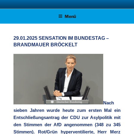
Zum
AFD KREISVERBAND STADE
Unsere Politik für Deutschland!
Inhalt
Menü
springen
29.01.2025 SENSATION IM BUNDESTAG –
BRANDMAUER BRÖCKELT
Nach
sieben Jahren wurde heute zum ersten Mal ein
Entschließungsantrag der CDU zur Asylpolitik mit
den Stimmen der AfD angenommen (348 zu 345
Stimmen). Rot/Grün hyperventilierte, Herr Merz