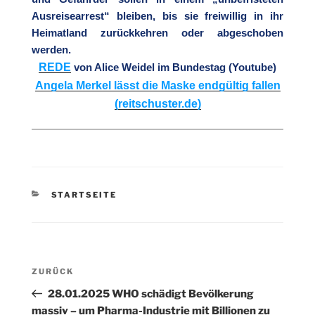
Ausreisearrest“ bleiben, bis sie freiwillig in ihr
Heimatland zurückkehren oder abgeschoben
werden.
REDE
von Alice Weidel im Bundestag (Youtube)
Angela Merkel lässt die Maske endgültig fallen
(reitschuster.de)
KATEGORIEN
STARTSEITE
Beitragsnavigation
Vorheriger
ZURÜCK
Beitrag
28.01.2025 WHO schädigt Bevölkerung
massiv – um Pharma-Industrie mit Billionen zu