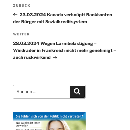
Beitragsnavigation
Vorheriger
ZURÜCK
Beitrag
23.03.2024 Kanada verknüpft Bankkonten
der Bürger mit Sozialkreditsystem
Nächster
WEITER
Beitrag
28.03.2024 Wegen Lärmbelästigung –
Windräder in Frankreich nicht mehr genehmigt –
auch rückwirkend
Suchen
Suchen
nach: