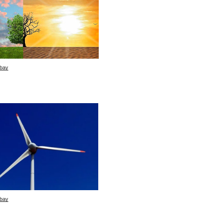
bay
bay