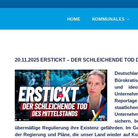
Zum
Inhalt
AFD KREISVERBAN
springen
Unsere Politik für Deutschland!
HOME
KOMMUNALES
20.11.2025 ERSTICKT – DER SCHLEICHENDE TOD
Deutschl
Bürokratis
und ideo
Unterneh
Reportage 
staatlich
Unternehme
sichern, b
übermäßige Regulierung ihre Existenz gefährden. Im Ge
der Regierung und Pläne, die unser Land wieder auf Kur