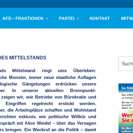
D STADE
AFD – FRAKTIONEN
PARTEI
KONTAKT
MITW
 DES MITTELSTANDS
Suchen
nach:
ands Mittelstand ringt ums Überleben:
che Monster, immer neue staatliche Auflagen
logische Gängelungen erdrücken unsere
mer. In unserer aktuellen Brennpunkt-
zeigen wir, wie Betriebe von Bürokratie und
en Eingriffen regelrecht erstickt werden.
r, die Arbeitsplätze schaffen und Wohlstand
erichten exklusiv, wie politische Willkür und
spräch mit Alice Weidel – über das Versagen
s bringen. Ein Weckruf an die Politik – damit