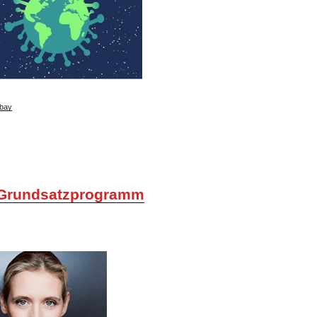
bay
Grundsatzprogramm