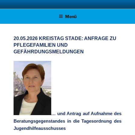
Zum
AFD KREISVERBAND STADE
Unsere Politik für Deutschland!
Inhalt
Menü
springen
20.05.2026 KREISTAG STADE: ANFRAGE ZU
PFLEGEFAMILIEN UND
GEFÄHRDUNGSMELDUNGEN
… und Antrag auf Aufnahme des
Beratungsgegenstandes in die Tagesordnung des
Jugendhilfeausschusses