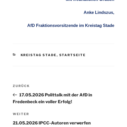
Anke Lindszus,
AfD Fraktionsvorsitzende im Kreistag Stade
KATEGORIEN
KREISTAG STADE
,
STARTSEITE
Beitragsnavigation
Vorheriger
ZURÜCK
Beitrag
17.05.2026 Polittalk mit der AfD in
Fredenbeck ein voller Erfolg!
Nächster
WEITER
Beitrag
21.05.2026 IPCC-Autoren verwerfen