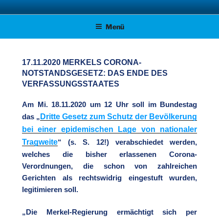
Zum
AFD KREISVERBAND STADE
Unsere Politik für Deutschland!
Inhalt
Menü
springen
17.11.2020 MERKELS CORONA-
NOTSTANDSGESETZ: DAS ENDE DES
VERFASSUNGSSTAATES
Am Mi. 18.11.2020 um 12 Uhr soll im Bundestag
Dritte Gesetz zum Schutz der Bevölkerung
das „
bei einer epidemischen Lage von nationaler
Tragweite
“ (s. S. 12!) verabschiedet werden,
welches die bisher erlassenen Corona-
Verordnungen, die schon von zahlreichen
Gerichten als rechtswidrig eingestuft wurden,
legitimieren soll.
„Die Merkel-Regierung ermächtigt sich per