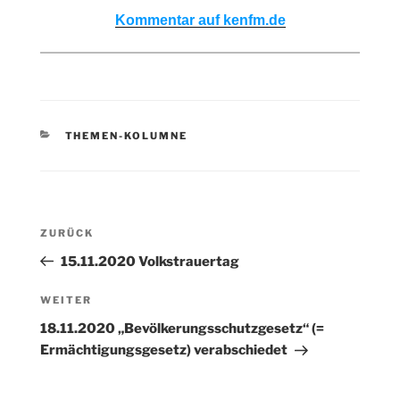
Kommentar auf kenfm.de
KATEGORIEN
THEMEN-KOLUMNE
Beitragsnavigation
Vorheriger
ZURÜCK
Beitrag
15.11.2020 Volkstrauertag
Nächster
WEITER
Beitrag
18.11.2020 „Bevölkerungsschutzgesetz“ (=
Ermächtigungsgesetz) verabschiedet