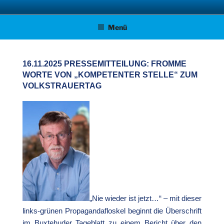
Zum
AFD KREISVERBAND STADE
Unsere Politik für Deutschland!
Inhalt
Menü
springen
16.11.2025 PRESSEMITTEILUNG: FROMME
WORTE VON „KOMPETENTER STELLE“ ZUM
VOLKSTRAUERTAG
„Nie wieder ist jetzt…“ – mit dieser
links-grünen Propagandafloskel beginnt die Überschrift
im Buxtehuder Tageblatt zu einem Bericht über den