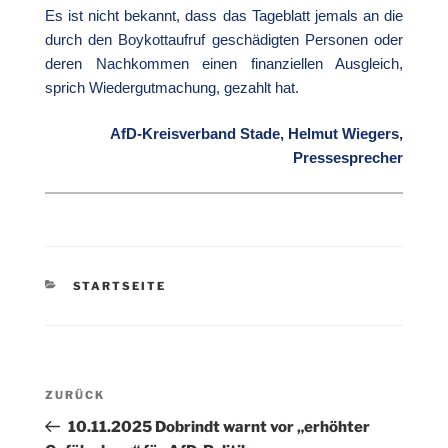
Es ist nicht bekannt, dass das Tageblatt jemals an die
durch den Boykottaufruf geschädigten Personen oder
deren Nachkommen einen finanziellen Ausgleich,
sprich Wiedergutmachung, gezahlt hat.
AfD-Kreisverband Stade, Helmut Wiegers,
Pressesprecher
KATEGORIEN
STARTSEITE
Beitragsnavigation
Vorheriger
ZURÜCK
Beitrag
10.11.2025 Dobrindt warnt vor „erhöhter