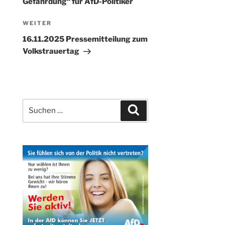
Gefährdung“ für AfD-Politiker
Nächster
WEITER
Beitrag
16.11.2025 Pressemitteilung zum
Volkstrauertag
Suchen
Suchen
nach: