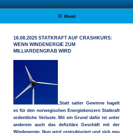
Zum
AFD KREISVERBAND STADE
Unsere Politik für Deutschland!
Inhalt
Menü
springen
16.08.2025 STATKRAFT AUF CRASHKURS:
WENN WINDENERGIE ZUM
MILLIARDENGRAB WIRD
„
Statt satter Gewinne hagelt
es für den norwegischen Energiekonzern Statkraft
ordentliche Verluste. Mit ein Grund dafür ist unter
anderem auch das defizitäre Geschäft mit der
Windenergie. Nun wird restrukturiert und sich neu