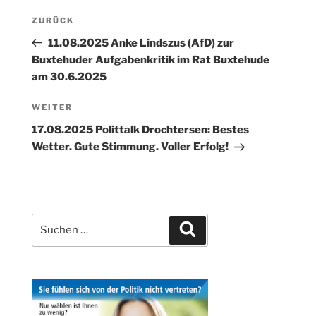
Beitragsnavigation
Vorheriger
ZURÜCK
Beitrag
11.08.2025 Anke Lindszus (AfD) zur
Buxtehuder Aufgabenkritik im Rat Buxtehude
am 30.6.2025
Nächster
WEITER
Beitrag
17.08.2025 Polittalk Drochtersen: Bestes
Wetter. Gute Stimmung. Voller Erfolg!
Suchen
Suchen
nach: