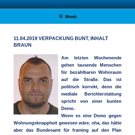
Zum
AFD KREISVERBAND STADE
Unsere Politik für Deutschland!
Inhalt
Menü
springen
11.04.2019 VERPACKUNG BUNT, INHALT
BRAUN
Am letzten Wochenende
gehen tausende Menschen
für bezahlbaren Wohnraum
auf die Straße. Das ist
politisch korrekt, denn die
mediale
Berichterstattung
spricht von einer bunten
Demo.
Wenn es eine Demo gegen
Wohnungsknappheit gewesen wäre, oha, das hätte
aber das Bundesamt für framing auf den Plan