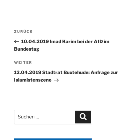
Beitragsnavigation
Vorheriger
ZURÜCK
Beitrag
10.04.2019 Imad Karim bei der AfD im
Bundestag
Nächster
WEITER
Beitrag
12.04.2019 Stadtrat Buxtehude: Anfrage zur
Islamistenszene
Suchen
Suchen
nach: