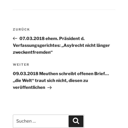
Beitragsnavigation
Vorheriger
ZURÜCK
Beitrag
07.03.2018 ehem. Präsident d.
Verfassungsgerichtes: „Asylrecht nicht länger
zweckentfremden“
Nächster
WEITER
Beitrag
09.03.2018 Meuthen schreibt offenen Brief…
„die Welt“ traut sich nicht, diesen zu
veröffentlichen
Suchen
Suchen
nach: