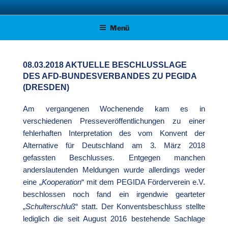
Zum
AFD KREISVERBAND STADE
Unsere Politik für Deutschland!
Inhalt
Menü
springen
08.03.2018 AKTUELLE BESCHLUSSLAGE
DES AFD-BUNDESVERBANDES ZU PEGIDA
(DRESDEN)
Am vergangenen Wochenende kam es in
verschiedenen Presseveröffentlichungen zu einer
fehlerhaften Interpretation des vom Konvent der
Alternative für Deutschland am 3. März 2018
gefassten Beschlusses. Entgegen manchen
anderslautenden Meldungen wurde allerdings weder
eine „
Kooperation
“ mit dem PEGIDA Förderverein e.V.
beschlossen noch fand ein irgendwie gearteter
„
Schulterschluß
“ statt. Der Konventsbeschluss stellte
lediglich die seit August 2016 bestehende Sachlage