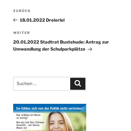
Beitragsnavigation
Vorheriger
ZURÜCK
Beitrag
18.01.2022 Dreierlei
Nächster
WEITER
Beitrag
20.01.2022 Stadtrat Buxtehude: Antrag zur
Umwandlung der Schulparkplätze
Suchen
Suchen
nach: