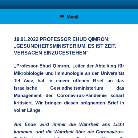
Zum
AFD KREISVERBAND STADE
Unsere Politik für Deutschland!
Inhalt
Menü
springen
19.01.2022 PROFESSOR EHUD QIMRON:
„GESUNDHEITSMINISTERIUM, ES IST ZEIT,
VERSAGEN EINZUGESTEHEN“
„Professor Ehud Qimron, Leiter der Abteilung für
Mikrobiologie und Immunologie an der Universität
Tel Aviv, hat in einem offenen Brief an das
israelische Gesundheitsministerium das
Management der Coronavirus-Pandemie scharf
kritisiert. Wir bringen diesen prägnanten Brief in
voller Länge.
Am Ende wird immer die Wahrheit ans Licht
kommen, und die Wahrheit über die Coronavirus-